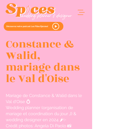
Découvrez notre podcast Les Filles Épicées!
Constance &
Walid,
mariage dans
le Val d'Oise
Mariage de Constance & Walid dans le
Val d'Oise 💍
Wedding planner (organisation de
mariage et coordination du jour J) &
wedding designer en 2024 🌶️✨
Crédit photos: Angela Di Paolo 📸