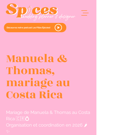
Découvrez notre podcast Les Filles Épicées!
Manuela &
Thomas,
mariage au
Costa Rica
Mariage de Manuela & Thomas au Costa
Rica 🇨🇷💍
Organisation et coordination en 2026 🌶️
✨