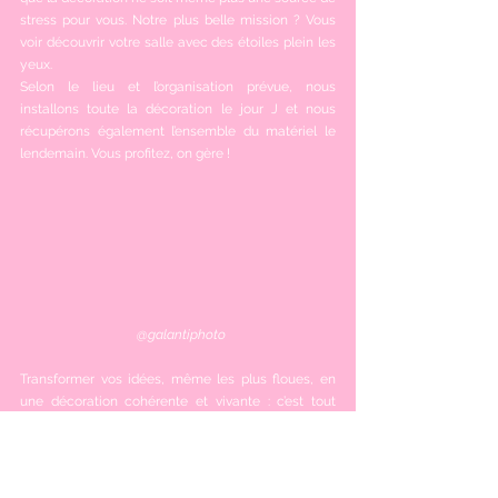
stress pour vous. Notre plus belle mission ? Vous 
voir découvrir votre salle avec des étoiles plein les 
yeux.
Selon le lieu et l’organisation prévue, nous 
installons toute la décoration le jour J et nous 
récupérons également l’ensemble du matériel le 
lendemain. Vous profitez, on gère ! 
  @galantiphoto
Transformer vos idées, même les plus floues, en 
une décoration cohérente et vivante : c’est tout 
l’objectif de 
Spices Wedding.
 On vous 
guide
, on 
vous 
conseille
, on vous propose, on ajuste… jusqu’à 
ce que tout soit parfaitement aligné avec votre 
univers. Et le jour J, vous n’avez plus qu’une chose à 