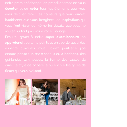
notre premier échange, on prend le temps de vous 
écouter
 et de 
noter
 tous les éléments que vous 
avez déjà en tête : les couleurs que vous aimez, 
l’ambiance que vous imaginez, les inspirations qui 
vous font vibrer ou même les détails que vous ne 
voulez surtout pas voir à votre mariage.
Ensuite, grâce à notre super 
questionnaire
, on 
approfondit
 certains points et on aborde aussi des 
aspects auxquels vous n’aviez peut-être pas 
encore pensé : un bar à snacks ou à bonbons, des 
guirlandes lumineuses, la forme des tables du 
dîner, le style de papeterie ou encore les types de 
fleurs qui vous plaisent.