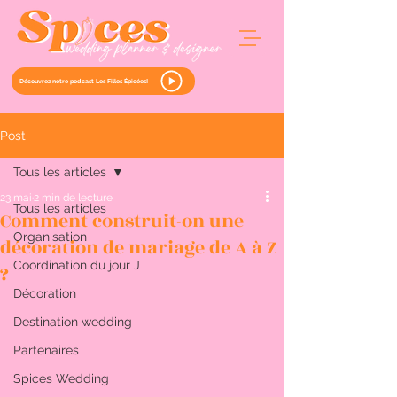
Découvrez notre podcast Les Filles Épicées!
Post
Tous les articles
23 mai
2 min de lecture
Tous les articles
Comment construit-on une
Organisation
décoration de mariage de A à Z
Coordination du jour J
?
Décoration
Destination wedding
Partenaires
Spices Wedding