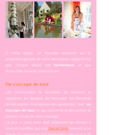
À cette étape, on travaille vraiment sur la 
projection globale de votre décoration. L’objectif est 
que chaque détail soit 
harmonieux
 et que 
l’ensemble raconte votre histoire.
On s’occupe de tout
Les commandes, la réception du matériel, la 
papeterie, les designs, les faire-part, les éléments 
de décoration, l’installation des guirlandes… bref : 
on 
s’occupe de tout
 ce qui concerne la décoration et 
l’univers visuel de votre mariage.
Le jour J, vous avez déjà tellement de choses à 
vivre et à profiter que nos 
Spices Girls
 tiennent à ce 
que la décoration ne soit même plus une source de 