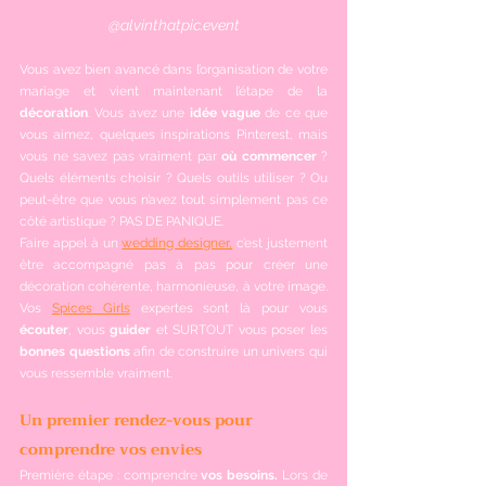
@alvinthatpic.event
Vous avez bien avancé dans l’organisation de votre 
mariage et vient maintenant l’étape de la 
décoration
. Vous avez une 
idée vague
 de ce que 
vous aimez, quelques inspirations Pinterest, mais 
vous ne savez pas vraiment par 
où commencer 
? 
Quels éléments choisir ? Quels outils utiliser ? Ou 
peut-être que vous n’avez tout simplement pas ce 
côté artistique ? PAS DE PANIQUE.
Faire appel à un 
wedding designer,
 c’est justement 
être accompagné pas à pas pour créer une 
décoration cohérente, harmonieuse, à votre image. 
Vos 
Spices Girls
 expertes sont là pour vous 
écouter
, vous 
guider
 et SURTOUT vous poser les 
bonnes questions
 afin de construire un univers qui 
vous ressemble vraiment.
Un premier rendez-vous pour 
comprendre vos envies
Première étape : comprendre 
vos besoins. 
Lors de 