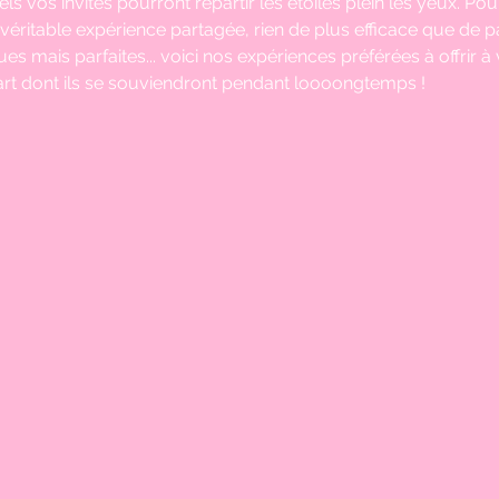
s vos invités pourront repartir les étoiles plein les yeux. Po
véritable expérience partagée, rien de plus efficace que de p
ues mais parfaites... voici nos expériences préférées à offrir à
t dont ils se souviendront pendant loooongtemps !