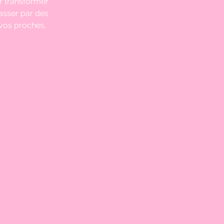
ur transformer 
asser par des 
 vos proches, 