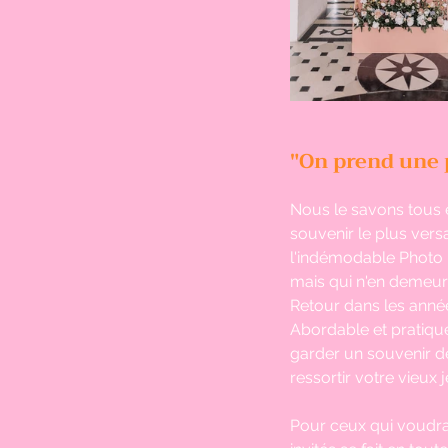
"On prend une 
Nous le savons tous e
souvenir le plus versa
l'indémodable Photo 
mais qui n'en demeure
Retour dans les année
Abordable et pratique,
garder un souvenir de
ressortir votre vieux 
Pour ceux qui voudra