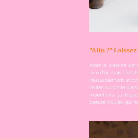
"Allo ?" Laisse
Alors là, c'est de loin
livre d'or, mais dans
inlassablement, encor
invités auront le pla
mouchoirs, ça risque d
beauté inouïes, qui ne