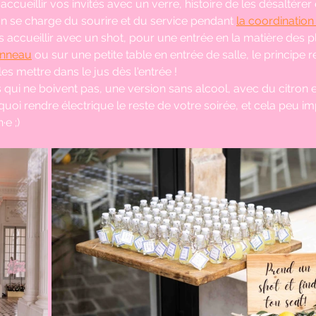
ccueillir vos invités avec un verre, histoire de les désaltérer
n se charge du sourire et du service pendant 
la coordination
s accueillir avec un shot, pour une entrée en la matière des pl
nneau
 ou sur une petite table en entrée de salle, le principe 
les mettre dans le jus dès l'entrée !
s qui ne boivent pas, une version sans alcool, avec du citron 
uoi rendre électrique le reste de votre soirée, et cela peu im
·e ;)