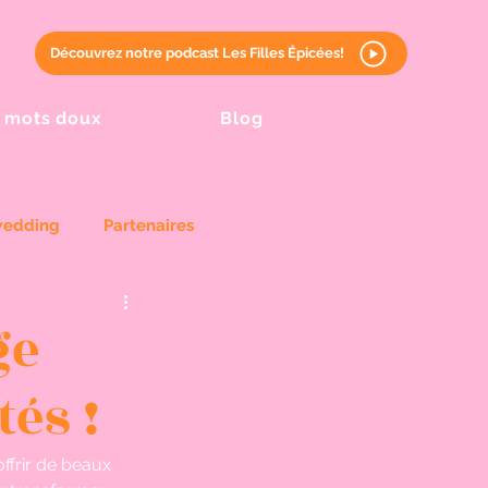
Découvrez notre podcast Les Filles Épicées!
 mots doux
Blog
wedding
Partenaires
ge
tés !
offrir de beaux 