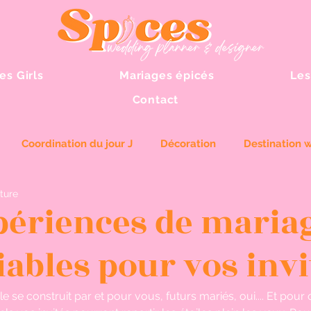
es Girls
Mariages épicés
Les
Contact
Coordination du jour J
Décoration
Destination 
ture
périences de maria
ables pour vos invi
 se construit par et pour vous, futurs mariés, oui.... Et pour 