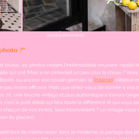
@lesbanditsevents 
photo ?" 
t toutes, les photos restent l'indémodable souvenir, rapide et
tile qui soit. Mais si on pimentait un peu plus la chose ? Vou
Booth, ou encore son cousin germain, le 
Polaroïd
, initiative
 pas moins efficace. Mais que diriez-vous de donner à vos in
s 70, une touche vintage et plus authentique à travers l'arge
 c'est le petit détail qui fera toute la différence et qui vous p
 chacun de vos invités. Seul inconvénient ? Le vintage vous 
jean du placard...
ient tout de même rester dans le moderne, le partage des p