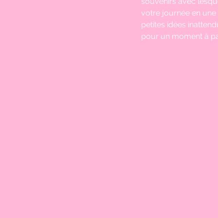
souvenirs avec lesquel
votre journée en une 
petites idées inattend
pour un moment à par