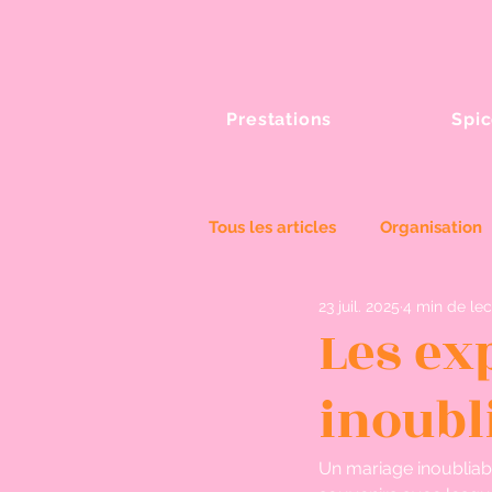
Prestations
Spic
Tous les articles
Organisation
23 juil. 2025
4 min de lec
Spices Wedding
Les ex
inoubli
Un mariage inoubliable