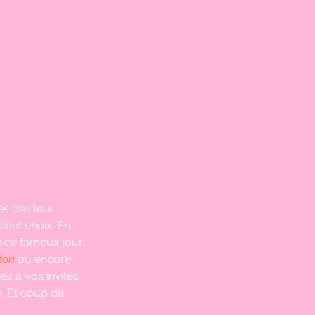
s dès leur 
lent choix. En 
e ce fameux jour 
ton
ou encore 
z à vos invités 
x. Et coup de 