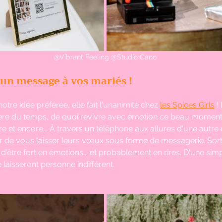
@
Vibrant Feeling @Studio Cano
z un message à vos mariés ! 
 notre idée préférée, elle fait l'unanimité chez 
les Spices Girls
 !
 l’ère du temps, de quoi revivre avec émotion ce beau moment
e et encore... À travers un téléphone aux allures d'une autre
isir de vous laisser leurs vœux sous forme de messagerie. Sort
'être fort en émotions... et probablement en rires. D'une simpl
 laisseront personne indifférent.