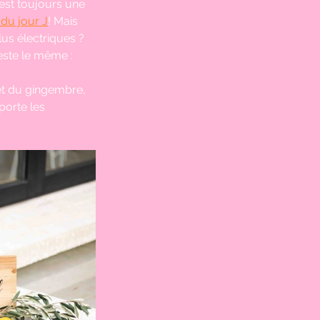
 est toujours une 
 du jour J
! Mais 
us électriques ? 
reste le même : 
et du gingembre, 
porte les 