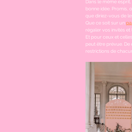
Dans le même esprit, a
bonne idée. Promis, o
que diriez-vous de le
Que ce soit sur un 
pa
régaler vos invités et 
Et pour ceux et celle
peut être prévue. De q
restrictions de chacun