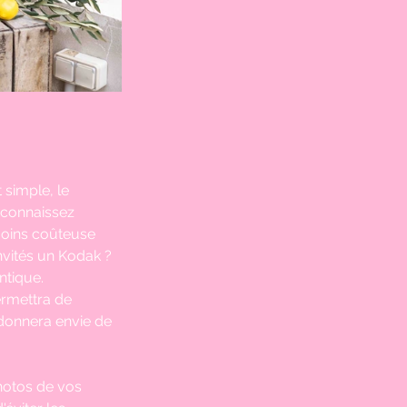
 simple, le 
s connaissez 
 moins coûteuse 
vités un Kodak ? 
ntique. 
ermettra de 
donnera envie de 
hotos de vos 