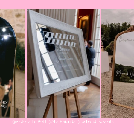
@Victoria Le Petit @Alia Paienda @lesbanditsevents 