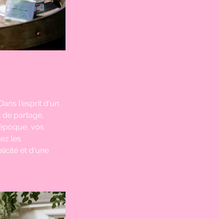
 Dans l'esprit d'un 
 de partage, 
 époque, vos 
ez les 
icité et d'une 