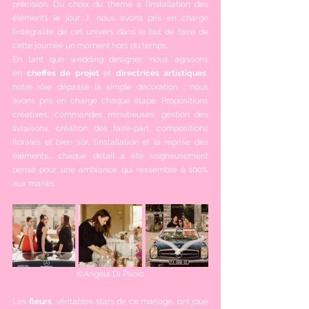
précision. Du choix du thème à l’installation des 
éléments le jour J, nous avons pris en charge 
l’intégralité de cet univers dans le but de faire de 
cette journée un moment hors du temps. 
En tant que wedding designer, nous agissons 
en 
cheffes de projet
 et 
directrices artistiques
, 
notre rôle dépasse la simple décoration : nous 
avons pris en charge chaque étape. Propositions 
créatives, commandes minutieuses, gestion des 
livraisons, création des faire-part, compositions 
florales et bien sûr, l’installation et la reprise des 
éléments... chaque détail a été soigneusement 
pensé pour une ambiance qui ressemble à 100% 
aux mariés.
©Angela Di Paolo
Les
 fleurs
, véritables stars de ce mariage, ont joué 