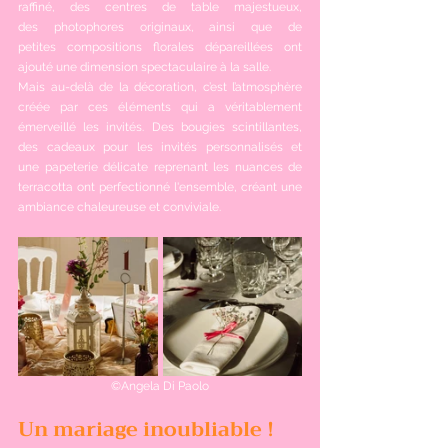
raffiné, des centres de table majestueux, 
des photophores originaux, ainsi que de 
petites compositions florales dépareillées ont 
ajouté une dimension spectaculaire à la salle.
Mais au-delà de la décoration, c’est l’atmosphère 
créée par ces éléments qui a véritablement 
émerveillé les invités. Des bougies scintillantes, 
des cadeaux pour les invités personnalisés et 
une papeterie délicate reprenant les nuances de 
terracotta ont perfectionné l'ensemble, créant une 
ambiance chaleureuse et conviviale.
©Angela Di Paolo
Un mariage inoubliable !