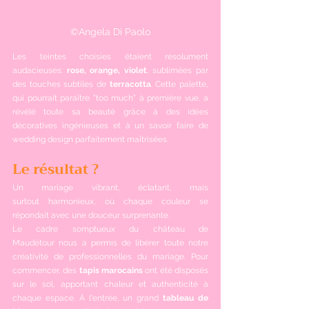
©Angela Di Paolo
Les teintes choisies étaient résolument 
audacieuses: 
rose, orange, violet
, sublimées par 
des touches subtiles de 
terracotta
. Cette palette, 
qui pourrait paraître "too much" à première vue, a 
révélé toute sa beauté grâce à des idées 
décoratives ingénieuses et à un savoir faire de 
wedding design parfaitement maîtrisées.
Le résultat ? 
Un mariage vibrant, éclatant, mais 
surtout harmonieux, où chaque couleur se 
répondait avec une douceur surprenante.
Le cadre somptueux du château de 
Maudétour nous a permis de libérer toute notre 
créativité de professionnelles du mariage. Pour 
commencer, des 
tapis marocains
 ont été disposés 
sur le sol, apportant chaleur et authenticité à 
chaque espace. À l'entrée, un grand 
tableau de 