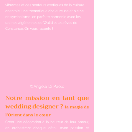
vibrantes et des senteurs exotiques de la culture 
orientale, une thématique chaleureuse et pleine 
de symbolisme, en parfaite harmonie avec les 
racines algériennes de Walid et les rêves de 
Constance. On vous raconte !
©Angela Di Paolo
Notre mission en tant que 
wedding designer
 ? 
la magie de 
l'Orient dans le cœur
Créer une décoration à la hauteur de leur amour, 
en orchestrant chaque détail avec passion et 