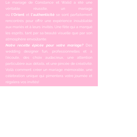
Le mariage de Constance et Walid a été une 
véritable réussite, un mariage 
où 
l'Orient
 et 
l'authenticité
 se sont parfaitement 
rencontrés pour offrir une expérience inoubliable 
aux mariés et à leurs invités. Une fête qui a marqué 
les esprits, tant par sa beauté visuelle que par son 
atmosphère envoûtante.
Notre recette épicée pour votre mariage?
 Des 
wedding designer fun, professionnelles et à 
l'écoute, des choix audacieux, une attention 
particulière aux détails, et une pincée de créativité. 
Voilà comment créer un mariage mémorable, une 
célébration unique qui pimentera votre journée et 
régalera vos invités! 
©Angela Di Paolo