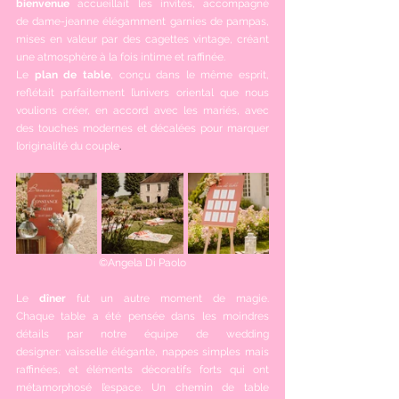
bienvenue
 accueillait les invités, accompagné 
de dame-jeanne élégamment garnies de pampas, 
mises en valeur par des cagettes vintage, créant 
une atmosphère à la fois intime et raffinée.
Le 
plan de table
, conçu dans le même esprit, 
reflétait parfaitement l’univers oriental que nous 
voulions créer, en accord avec les mariés, avec 
des touches modernes et décalées pour marquer 
l’originalité du couple
.
©Angela Di Paolo
Le
 dîner
 fut un autre moment de magie. 
Chaque table a été pensée dans les moindres 
détails par notre équipe de wedding 
designer: vaisselle élégante, nappes simples mais 
raffinées, et éléments décoratifs forts qui ont 
métamorphosé l’espace. Un chemin de table 