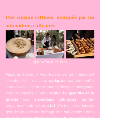
Une cuisine raffinée, marquée par les 
animations culinaires
@
Mathilde Simon
Pl
ace au traiteur ! Pour l’occasion, les mariés ont 
sélectionné …, qui a su 
s’adapter
 parfaitement à 
leurs envies. L’un des moment
s les plus marquants 
pour les invités ? Sans hésiter, 
la quantité et la 
qualité
 des 
animations culinaires
. Burrata 
préparée minute, pâtes à la truffe réalisées dans de 
grandes meules de fromage (oui oui, comme dans 
les restaurants italiens en vogue !)… de quoi laisser 
une sacrée impression le jour J.