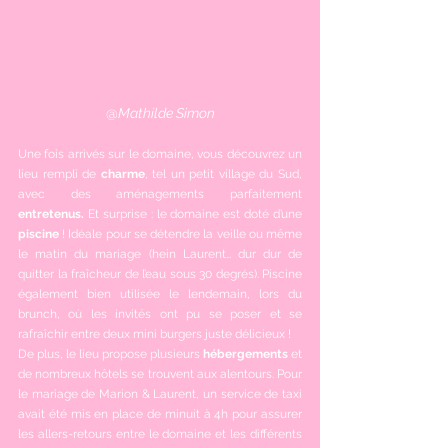
@
Mathilde Simon
Une fois arrivés sur le domaine, vous découvrez un 
lieu rempli de 
charme
, tel un petit village du Sud, 
avec des aménagements parfaitement 
entretenus.
 Et surprise : le domaine est doté d’une 
piscine 
! Idéale pour se détendre la veille ou même 
le matin du mariage (hein Laurent… dur dur de 
quitter la fraîcheur de l’eau sous 30 degrés). Piscine 
également bien utilisée le lendemain, lors du 
brunch, où les invités ont pu se poser et se 
rafraîchir entre deux mini burgers juste délicieux !
De plus, le lieu propose plusieurs 
hébergements
 et 
de nombreux hôtels se trouvent aux alentours. Pour 
le mariage de Marion & Laurent, un service de taxi 
avait été mis en place de minuit à 4h pour assurer 
les allers-retours entre le domaine et les différents 