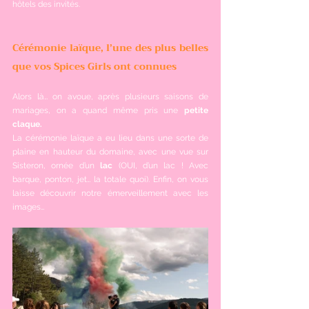
hôtels des invités.
Cérémonie laïque, l’une des plus belles 
que vos Spices Girls ont connues
Alors là… on avoue, après plusieurs saisons de 
mariages, on a quand même pris une 
petite 
claque. 
La cérémonie laïque a eu lieu dans une sorte de 
plaine en hauteur du domaine, avec une vue sur 
Sisteron, ornée d’un 
lac 
(OUI, d’un lac ! Avec 
barque, ponton, jet… la totale quoi). Enfin, on vous 
laisse découvrir notre émerveillement avec les 
images…