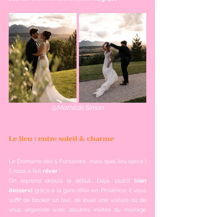
@
Mathilde Simon
Le lieu : entre soleil & charme
Le Domaine des 5 Fontaines… mais quel lieu épicé ! 
Il nous a fait 
rêver 
!
On reprend depuis le début… Déjà, plutôt 
bien 
desservi
 grâce à la gare d’Aix-en-Provence, il vous 
suffit de booker un taxi, de louer une voiture ou de 
vous organiser avec d’autres invités du mariage 