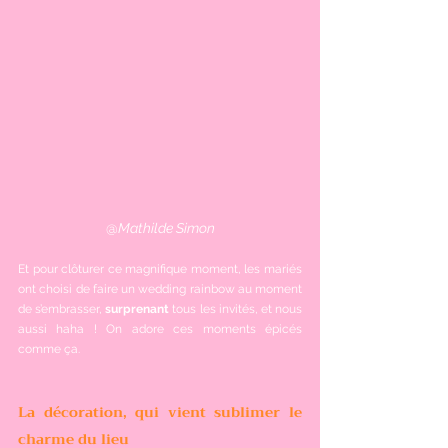
@
Mathilde Simon
Et pour clôturer ce magnifique moment, les mariés 
ont choisi de faire un wedding rainbow au moment 
de s’embrasser, 
surprenant
 tous les invités, et nous 
aussi haha ! On adore ces moments épicés 
comme ça.
La décoration, qui vient sublimer le 
charme du lieu