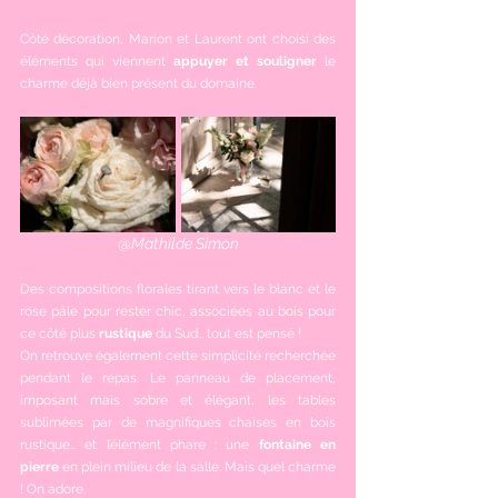
Côté décoration, Marion et Laurent ont choisi des 
éléments qui viennent
 appuyer et souligner
 le 
charme déjà bien présent du domaine.
@
Mathilde Simon
Des compositions florales tirant vers le blanc et le 
rose pâle pour rester chic, associées au bois pour 
ce côté plus 
rustique 
du Sud… tout est pensé !
On retrouve également cette simplicité recherchée 
pendant le repas. Le panneau de placement, 
imposant mais sobre et élégant, les tables 
sublimées par de magnifiques chaises en bois 
rustique… et l’élément phare : une 
fontaine en 
pierre
 en plein milieu de la salle. Mais quel charme 
! On adore.