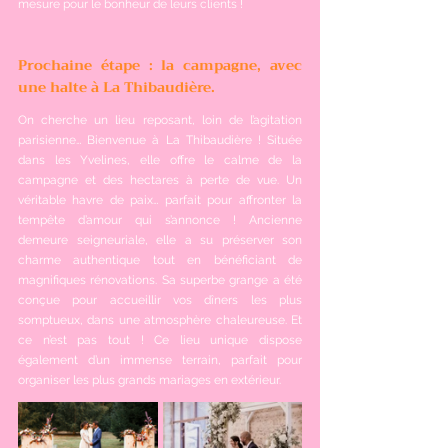
mesure pour le bonheur de leurs clients !
Prochaine étape : la campagne, avec 
une halte à La Thibaudière.
On cherche un lieu reposant, loin de l’agitation 
parisienne… Bienvenue à La Thibaudière ! Située 
dans les Yvelines, elle offre le calme de la 
campagne et des hectares à perte de vue. Un 
véritable havre de paix… parfait pour affronter la 
tempête d’amour qui s’annonce ! Ancienne 
demeure seigneuriale, elle a su préserver son 
charme authentique tout en bénéficiant de 
magnifiques rénovations. Sa superbe grange a été 
conçue pour accueillir vos dîners les plus 
somptueux, dans une atmosphère chaleureuse. Et 
ce n’est pas tout ! Ce lieu unique dispose 
également d’un immense terrain, parfait pour 
organiser les plus grands mariages en extérieur.