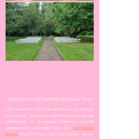
©photos du site Domaine des Deux Tours
Côté réception, tout a été pensé pour un mariage 
sur mesure : un espace cocktail sous une grange 
authentique et un espace extérieur surélevé 
spécialement aménagé pour les 
cérémonies 
laïques
 en plein air. Leur vision du mariage : du sur-