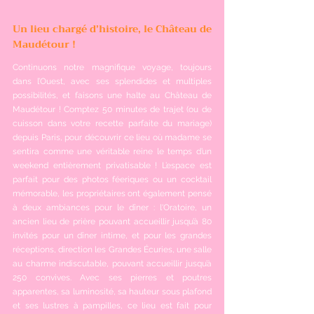
Un lieu chargé d’histoire, le Château de 
Maudétour !
Continuons notre magnifique voyage, toujours 
dans l’Ouest, avec ses splendides et multiples 
possibilités, et faisons une halte au Château de 
Maudétour ! Comptez 50 minutes de trajet (ou de 
cuisson dans votre recette parfaite du mariage) 
depuis Paris, pour découvrir ce lieu où madame se 
sentira comme une véritable reine le temps d’un 
weekend entièrement privatisable ! L’espace est 
parfait pour des photos féeriques ou un cocktail 
mémorable, les propriétaires ont également pensé 
à deux ambiances pour le dîner : l'Oratoire, un 
ancien lieu de prière pouvant accueillir jusqu’à 80 
invités pour un dîner intime, et pour les grandes 
réceptions, direction les Grandes Écuries, une salle 
au charme indiscutable, pouvant accueillir jusqu’à 
250 convives. Avec ses pierres et poutres 
apparentes, sa luminosité, sa hauteur sous plafond 
et ses lustres à pampilles, ce lieu est fait pour 