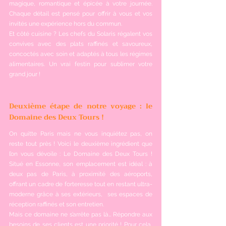
magique, romantique et épicée à votre journée. 
Chaque détail est pensé pour offrir à vous et vos 
invités une expérience hors du commun.
Et côté cuisine ? Les chefs du Solaris régalent vos 
convives avec des plats raffinés et savoureux, 
concoctés avec soin et adaptés à tous les régimes 
alimentaires. Un vrai festin pour sublimer votre 
grand jour ! 
Deuxième étape de notre voyage : le 
Domaine des Deux Tours !
On quitte Paris mais ne vous inquiétez pas, on 
reste tout près ! Voici le deuxième ingrédient que 
l’on vous dévoile : Le Domaine des Deux Tours ! 
Situé en Essonne, son emplacement est idéal : à 
deux pas de Paris, à proximité des aéroports, 
offrant un cadre de forteresse tout en restant ultra-
moderne grâce à ses extérieurs,  ses espaces de 
réception raffinés et son entretien. 
Mais ce domaine ne s’arrête pas là… Répondre aux 
besoins de ses clients est une priorité ! Pour cela, 