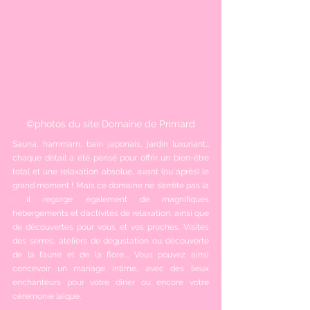
©photos du site Domaine de Primard
Sauna, hammam, bain japonais, jardin luxuriant… 
chaque détail a été pensé pour offrir un bien-être 
total et une relaxation absolue, avant (ou après) le 
grand moment ! Mais ce domaine ne s’arrête pas là 
: il regorge également de magnifiques 
hébergements et d’activités de relaxation, ainsi que 
de découvertes pour vous et vos proches. Visites 
des serres, ateliers de dégustation ou découverte 
de la faune et de la flore.… Vous pouvez ainsi 
concevoir un mariage intime, avec des lieux 
enchanteurs pour votre dîner ou encore votre 
cérémonie laïque. 