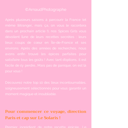
©ArnaudPhotographe
Après plusieurs saisons à parcourir la France (et 
même l’étranger… mais ça, on vous le racontera 
dans un prochain article !), nos Spices Girls vous 
dévoilent l’une de leurs recettes secrètes : leurs 
lieux coups de cœur en Île-de-France et ses 
environs. Après des années de recherches, nous 
avons enfin trouvé les épices parfaites pour 
satisfaire tous les goûts ! Avec tant d’options, il est 
facile de s’y perdre… Mais pas de panique, on est là 
pour vous !
Découvrez notre top 10 des lieux incontournables, 
soigneusement sélectionnés pour vous garantir un 
moment magique et inoubliable.
Pour commencer ce voyage, direction 
Paris et cap sur Le Solaris !
Premier ingrédient de notre recette épicée… Le 