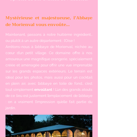
Mystérieuse et majestueuse, l’Abbaye 
de Morienval vous envoûte...
Maintenant, passons à notre huitième ingrédient… 
ou plutôt à un autre département : l’Oise !
Arrêtons-nous à l’abbaye de Morienval, nichée au 
cœur d’un petit village. Ce domaine offre à nos 
amoureux une magnifique orangerie, spécialement 
créée et aménagée pour offrir une vue imprenable 
sur les grands espaces extérieurs. Le terrain est 
idéal pour les photos, mais aussi pour un cocktail 
en plein air, avec l’abbaye en toile de fond… c’est 
tout simplement 
envoûtant
 ! L’un des grands atouts 
de ce lieu est justement l’emplacement de l’abbaye 
: on a vraiment l’impression qu’elle fait partie du 
jardin.