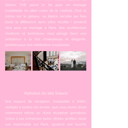
Solaris, THE place to be pour un mariage 
inoubliable en plein cœur de la capitale. C’est la 
cerise sur le gâteau… ou l’épice secrète qui fera 
toute la différence dans votre recette ! L’endroit 
rêvé pour un mariage à Paris. Son architecture 
moderne et lumineuse vous plonge dans une 
ambiance à la fois chaleureuse et élégante, 
parfaite pour une célébration inoubliable.
©photos du site Solaris
Son espace de réception, modulable à l’infini, 
s’adapte à toutes vos envies, que vous rêviez d’une 
cérémonie intime ou d’une réception grandiose. 
Grâce à ses immenses baies vitrées, profitez d’une 
vue imprenable sur Paris, ajoutant une touche 