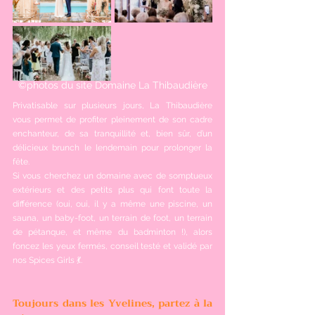
©photos du site Domaine La Thibaudière
Privatisable sur plusieurs jours, La Thibaudière 
vous permet de profiter pleinement de son cadre 
enchanteur, de sa tranquillité et, bien sûr, d’un 
délicieux brunch le lendemain pour prolonger la 
fête.
Si vous cherchez un domaine avec de somptueux 
extérieurs et des petits plus qui font toute la 
différence (oui, oui, il y a même une piscine, un 
sauna, un baby-foot, un terrain de foot, un terrain 
de pétanque, et même du badminton !), alors 
foncez les yeux fermés, conseil testé et validé par 
nos Spices Girls 💃.
Toujours dans les Yvelines, partez à la 