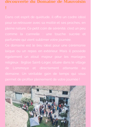
découverte du Domaine de Mauvoisin 
!
Dans cet esprit de quiétude, il offre un cadre idéal 
pour se retrouver avec sa moitié et ses proches, en 
pleine nature. Ce petit coin de sérénité, c’est un peu 
comme la cannelle : une touche sucrée et 
parfumée qui vient sublimer votre journée.
Ce domaine est le lieu idéal pour une cérémonie 
laïque ou un repas en extérieur. Mais il possède 
également un atout majeur pour les mariages 
religieux : l’église Saint-Léger, située dans le village 
de Lommoye et directement attenante au 
domaine. Un véritable gain de temps qui vous 
permet de profiter pleinement de votre journée !