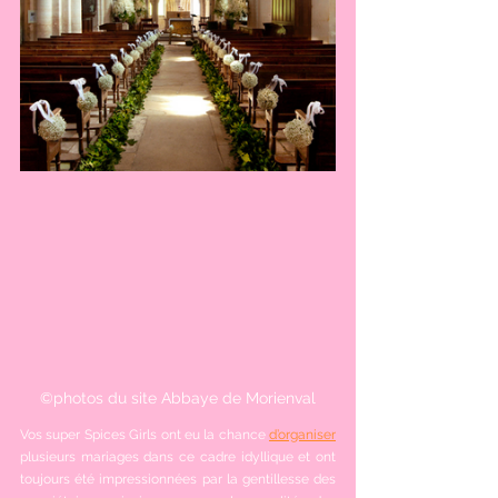
©photos du site Abbaye de Morienval
Vos super Spices Girls ont eu la chance 
d’organiser
plusieurs mariages dans ce cadre idyllique et ont 
toujours été impressionnées par la gentillesse des 