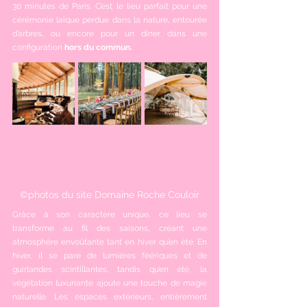
30 minutes de Paris. C’est le lieu parfait pour une 
cérémonie laïque perdue dans la nature, entourée 
d’arbres, ou encore pour un dîner dans une 
configuration
 hors du commun.
©photos du site Domaine Roche Couloir
Grâce à son caractère unique, ce lieu se 
transforme au fil des saisons, créant une 
atmosphère envoûtante tant en hiver qu’en été. En 
hiver, il se pare de lumières féériques et de 
guirlandes scintillantes, tandis qu’en été, la 
végétation luxuriante ajoute une touche de magie 
naturelle. Les espaces extérieurs, entièrement 