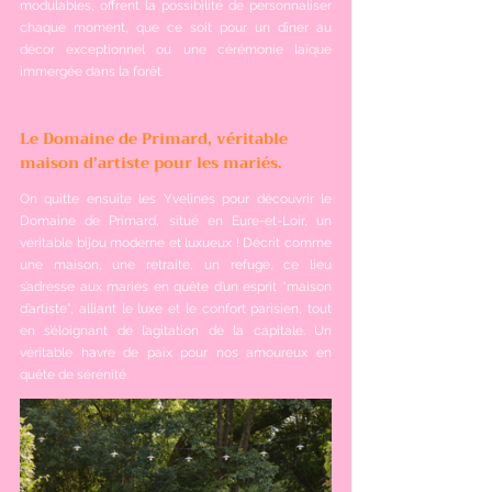
modulables, offrent la possibilité de personnaliser 
chaque moment, que ce soit pour un dîner au 
décor exceptionnel ou une cérémonie laïque 
immergée dans la forêt.
Le Domaine de Primard, véritable 
maison d’artiste pour les mariés.
On quitte ensuite les Yvelines pour découvrir le 
Domaine de Primard, situé en Eure-et-Loir, un 
véritable bijou moderne et luxueux ! Décrit comme 
une maison, une retraite, un refuge, ce lieu 
s’adresse aux mariés en quête d’un esprit "maison 
d’artiste", alliant le luxe et le confort parisien, tout 
en s’éloignant de l’agitation de la capitale. Un 
véritable havre de paix pour nos amoureux en 
quête de sérénité.