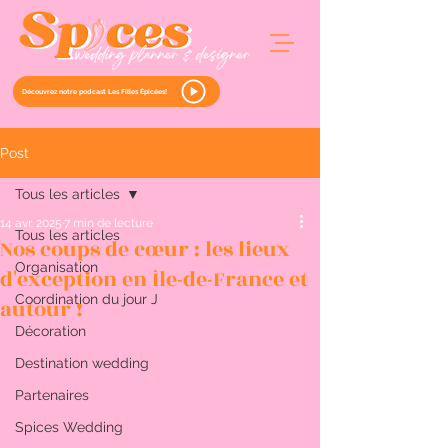
Découvrez notre podcast Les Filles Épicées!
Post
Tous les articles
14 avr. 2025
7 min de lecture
Tous les articles
Nos coups de cœur : les lieux
Organisation
d'exception en Île-de-France et
Coordination du jour J
autour !
Décoration
Destination wedding
Partenaires
Spices Wedding