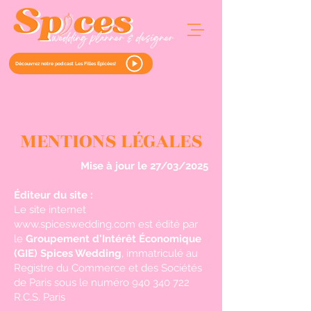
Découvrez notre podcast Les Filles Épicées!
MENTIONS LÉGALES
Mise à jour le 27/03/2025
Éditeur du site :
Le site internet
www.spiceswedding.com est édité par
le
Groupement d'Intérêt Économique
(GIE) Spices Wedding
, immatriculé au
Registre du Commerce et des Sociétés
de Paris sous le numéro
940 340 722
R.C.S. Paris