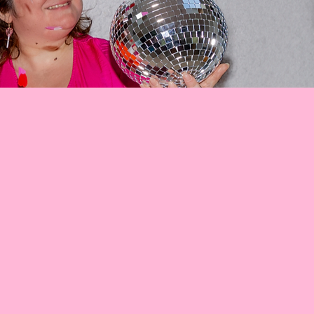
t de passions partagées.
nées à collaborer sur des mariages
le d’un grand jour à la création de
istoires d’amour!
. Ce qui n’était au départ qu’une
s : la passion du travail bien fait,
ous avons réalisé que nos talents se
 cœurs et les esprits, en y ajoutant