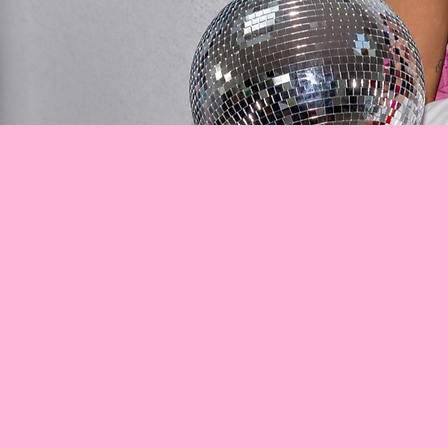
L’histoire de Spices Wed
Lilou, Pauline, Agathe, Chiara et
d’exception, chacune apportant son
décors de rêve, 
Au détour de ces moments magique
collaboration professionnelle s’est
l’envie de surprendre, et surtout, 
complétaient à merveille et que nou