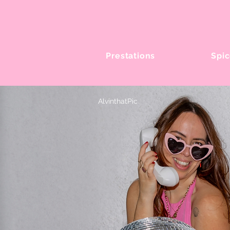
Prestations
Spic
AlvinthatPic