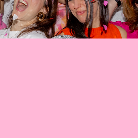
ding, c’est avant tout une aventure humaine, née de rencontres e
 Chloé: on ne se connaissait pas encore quand nous avons été ame
 propre savoir-faire et son énergie... De la coordination impeccab
nos chemins se sont croisés au fil des saisons, des lieux et des h
s, entre rires et défis relevés ensemble, une complicité est née
 transformé en une véritable amitié, fondée sur des valeurs commune
un profond respect pour chaque couple que nous accompagnons. N
s partagions un même désir : offrir des mariages qui marquent les
toujours une petite touche épicée, unique à chacun.