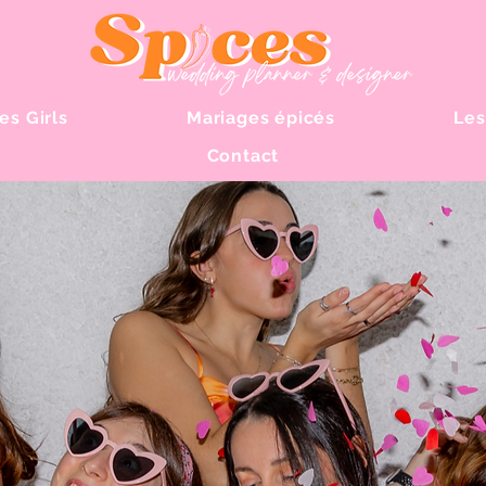
es Girls
Mariages épicés
Les
Contact