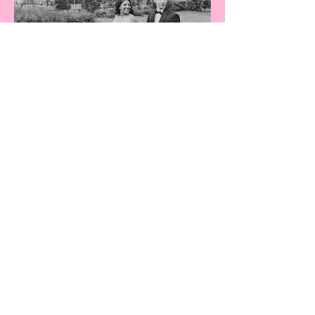
Coordination du jour J
Un mariage chic sous la
pluie: Sophie & Joffrey
28 janv. 2025
Partenaires
Let's Run To The Sun: le duo
solaire pour les photos de
mariage de Samia & Roland