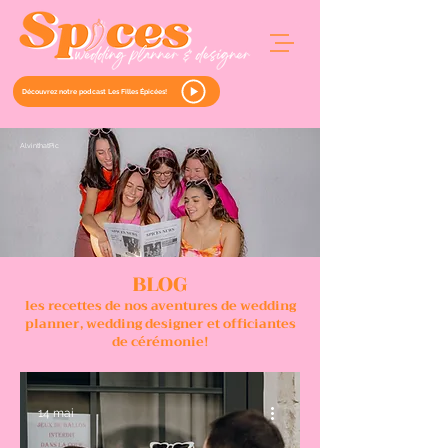
Découvrez notre podcast Les Filles Épicées!
Alvint
hat
Pic
BLOG
les recettes de nos aventures de wedding
planner, wedding designer et officiantes
de cérémonie!
14 mai