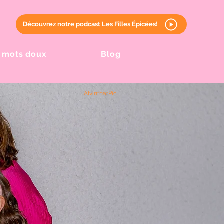
Découvrez notre podcast Les Filles Épicées!
 mots doux
Blog
Alvint
hat
Pic