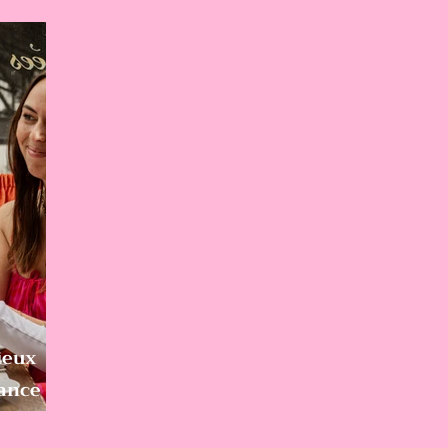
ieux
rance