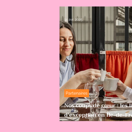
Spices Wedding
14 avr. 2025
Partenaires
Nos coups de cœur : les l
d'exception en Île-de-F
et autour !