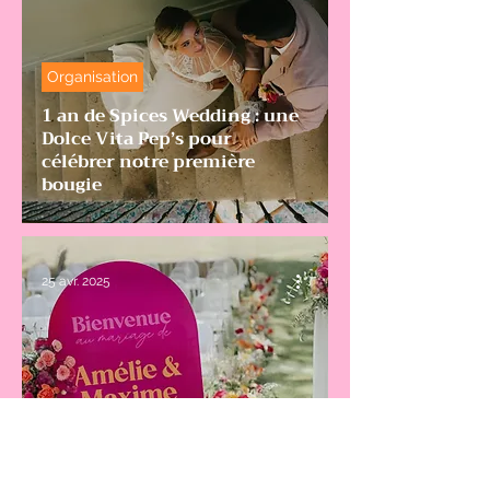
Organisation
1 an de Spices Wedding : une
Dolce Vita Pep’s pour
célébrer notre première
bougie
25 avr. 2025
Partenaires
Les Grands Jours, notre
nouveau coup de cœur