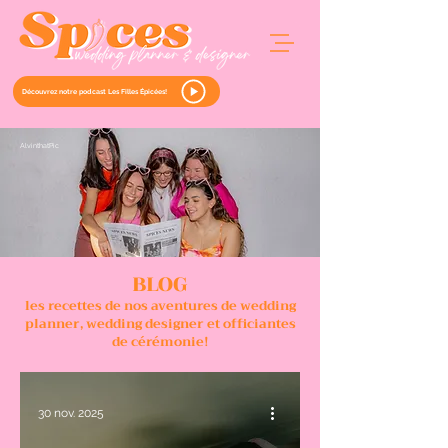
Découvrez notre podcast Les Filles Épicées!
Alvint
hat
Pic
BLOG
les recettes de nos aventures de wedding
planner, wedding designer et officiantes
de cérémonie!
30 nov. 2025