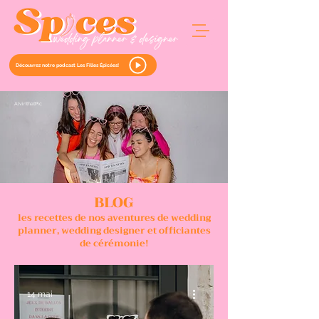
Découvrez notre podcast Les Filles Épicées!
Alvint
hat
Pic
BLOG
les recettes de nos aventures de wedding
planner, wedding designer et officiantes
de cérémonie!
14 mai