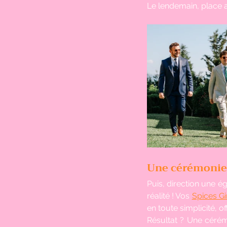
Le lendemain, place au
Une cérémonie 
Puis, direction une ég
réalité ! Vos 
Spices Gi
en toute simplicité, 
Résultat ? Une cérém