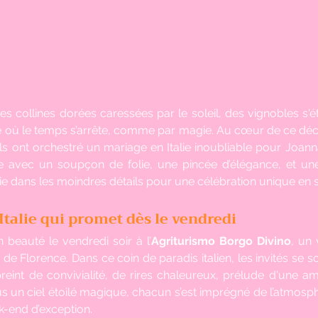
s collines dorées caressées par le soleil, des vignobles s'éten
ue où le temps s’arrête, comme par magie. Au cœur de ce déco
irls ont orchestré un mariage en Italie inoubliable pour Joanna
ée avec un soupçon de folie, une pincée d’élégance, et u
s vie dans les moindres détails pour une célébration unique en 
talie qui promet dès le vendredi 
eauté le vendredi soir à l’
Agriturismo Borgo Divino
, un 
 de Florence. Dans ce coin de paradis italien, les invités se s
reint de convivialité, de rires chaleureux, prélude d'une am
us un ciel étoilé magique, chacun s’est imprégné de l’atmosph
-end d’exception. 