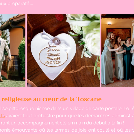
x préparatif ...
religieuse au cœur de la Toscane
lise pittoresque nichée dans un village de carte postale. Le rê
rls
 avaient tout orchestré pour que les démarches administrat
offrant un accompagnement clé en main du début à la fin !
onie émouvante où les larmes de joie ont coulé et où les