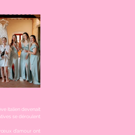
ve italien devenait 
ives se déroulent 
 vœux d’amour ont 