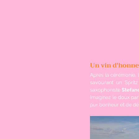
Un vin d'honne
Après la cérémonie, l
savourant un Spritz
saxophoniste 
Stefan
Imaginez le doux par
pur bonheur et de dét