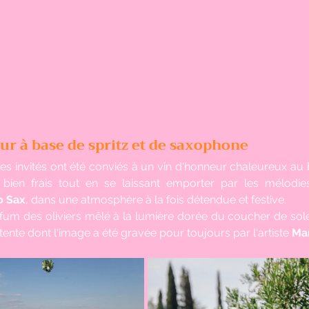
ur à base de spritz et de saxophone
es invités ont été conviés à un vin d'honneur chaleureux au b
 bien frais tout en se laissant emporter par les mélodie
o Sax
, dans une atmosphère à la fois détendue et festive.
fum des oliviers mêlé à la lumière dorée du coucher de sole
ente dont l'image a été gravée pour toujours par l'artiste 
Ma