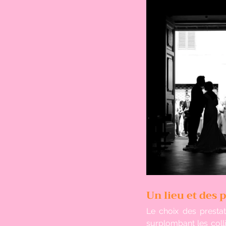
Un lieu et des 
Le choix des prestat
surplombant les colli