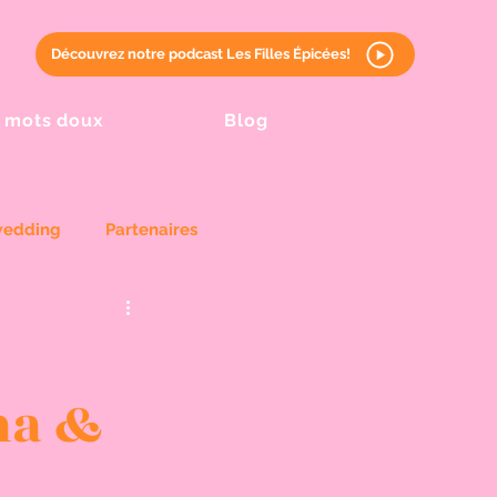
Découvrez notre podcast Les Filles Épicées!
 mots doux
Blog
wedding
Partenaires
na &