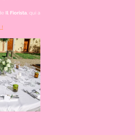
de 
Il Fiorista
, qui a 
 !