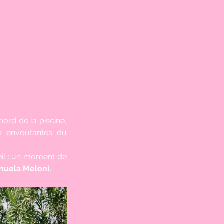
ord de la piscine, 
s envoûtantes du 
il : un moment de 
nuela Meloni.