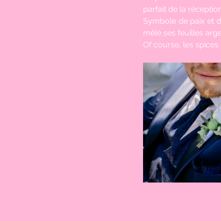
parfait de la réception
Symbole de paix et de 
mêlé ses feuilles arg
Of course, les spices 