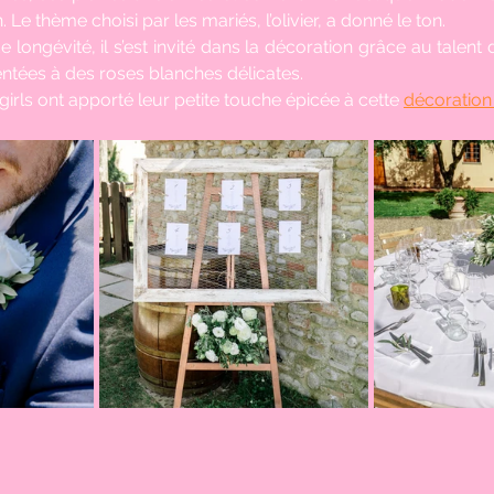
. Le thème choisi par les mariés, l’olivier, a donné le ton. 
longévité, il s’est invité dans la décoration grâce au talent 
entées à des roses blanches délicates.
girls ont apporté leur petite touche épicée à cette 
décoration 