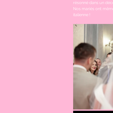
résonné dans un déco
Nos mariés ont même p
italienne !