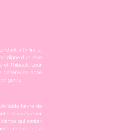
dant à l’infini, et 
r digne d’un rêve 
 et Thibault. Leur 
ne généreuse dose 
son genre.
véritable havre de 
ont retrouvés pour 
biance qui sentait 
ère unique, prêt à 