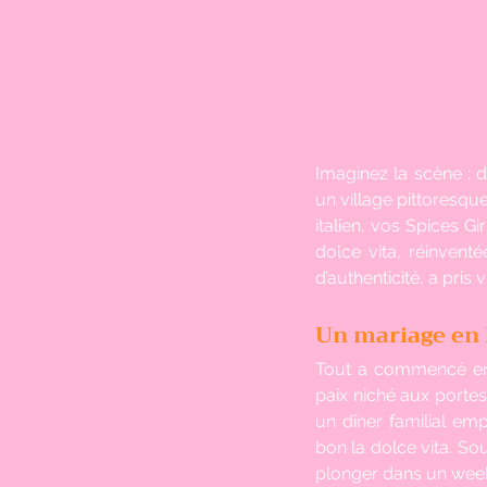
Imaginez la scène : de
un village pittoresq
italien, vos Spices G
dolce vita, réinvent
d’authenticité, a pri
Un mariage en I
Tout a commencé en b
paix niché aux portes
un dîner familial emp
bon la dolce vita. So
plonger dans un week