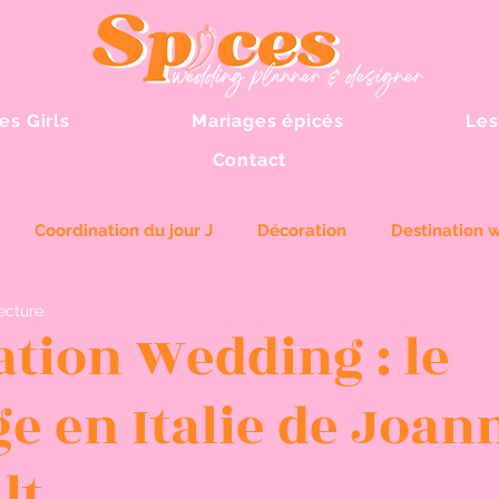
es Girls
Mariages épicés
Les
Contact
Coordination du jour J
Décoration
Destination 
ecture
ation Wedding : le
e en Italie de Joan
lt