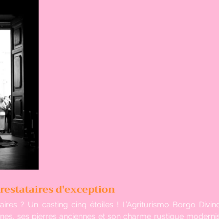
prestataires d'exception
aires ? Un casting cinq étoiles ! L’Agriturismo Borgo Divino
nes, ses pierres anciennes et son charme rustique modernisé,