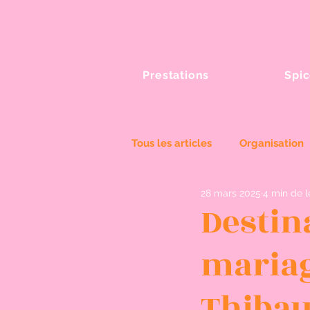
Prestations
Spic
Tous les articles
Organisation
28 mars 2025
4 min de l
Spices Wedding
Destin
mariag
Thibau