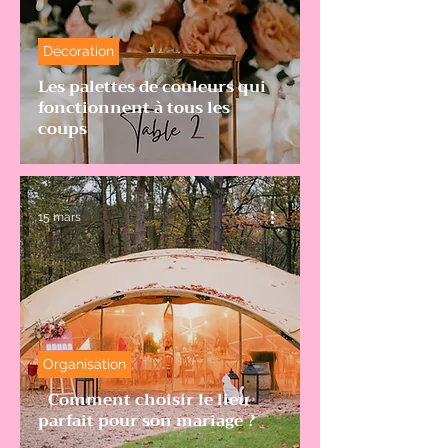
Décoration
Les palettes de couleurs qui
fonctionnent à tous les
coups
15 mars
Organisation
Comment choisir le lieu
parfait pour son mariage ?