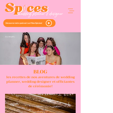
Découvrez notre podcast Les Filles Épicées!
Alvint
hat
Pic
BLOG
les recettes de nos aventures de wedding
planner, wedding designer et officiantes
de cérémonie!
16 juin