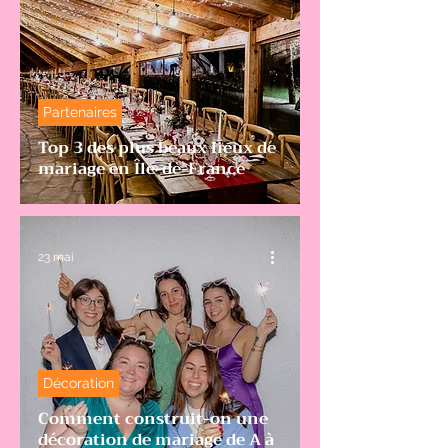
Partenaires
Top 3 des plus beaux lieux de
mariage en Île-de-France
23 mai
Décoration
Comment construit-on une
décoration de mariage de A à