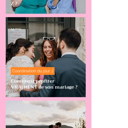
Z ?
14 mai
Coordination du jour J
Comment profiter
VRAIMENT de son mariage ?
29 avr.