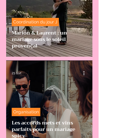
Coordination du jour J
Marion & Laurent : un
mariage sous le soleil
provençal
21 avr.
Organisation
Les accords mets et vins
parfaits pour un mariage
spicy