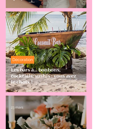
8 avr.
Décoration
Les bars à… bonbons,
cocktails, sushis : vous avez
le choix !
23 mars