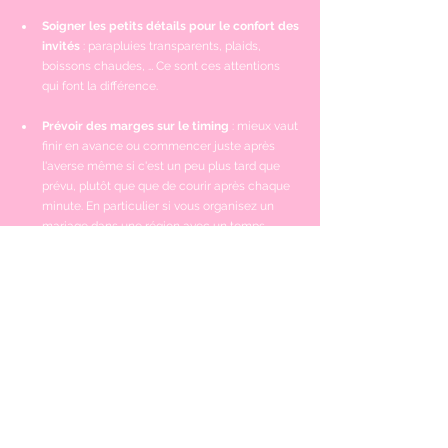
Soigner les petits détails pour le confort des 
invités
: parapluies transparents, plaids, 
boissons chaudes, … Ce sont ces attentions 
qui font la différence.
Prévoir des marges sur le timing
 : m
ieux vaut 
finir en avance ou commencer juste après 
l'averse même si c'est un peu plus tard que 
prévu, plutôt que que de courir après chaque 
minute. En particulier si vous organisez un 
mariage dans une région avec un temps 
incertain et que vous souhaitez faire l'un de 
vos temps forts à l'extérieur. 
Confier la 
coordination à une wedding 
planner
: avec les 
Spices 
Girls
 à vos côtés, 
plus besoin de penser à la logistique. Nous 
veillons aux imprévus, adaptons le timing et 
gérons les détails pour que vous n’ayez qu’une 
seule mission : profiter à 100 % de votre 
journée. 