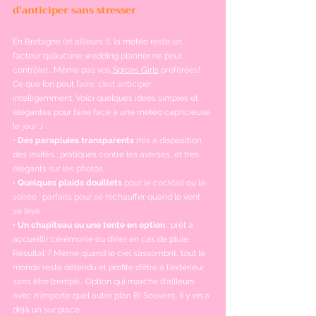
d'anticiper sans stresser
En Bretagne (et ailleurs !), la météo reste un 
facteur qu’aucune
wedding planner 
ne peut 
contrôler... Même pas vos
 Spices Girls
 préférées! 
Ce que l’on peut faire, c’est anticiper 
intelligemment. Voici quelques idées simples et 
élégantes pour faire face à une météo capricieuse 
le jour J :
• 
Des parapluies transparents 
mis à disposition 
des invités : pratiques contre les averses, et très 
élégants sur les photos.
• 
Quelques plaids douillets
 pour le cocktail ou la 
soirée : parfaits pour se réchauffer quand le vent 
se lève.
• 
Un chapiteau ou une tente en option 
: prêt à 
accueillir cérémonie ou dîner en cas de pluie.
Résultat ? Même quand le ciel s’assombrit, tout le 
monde reste détendu et profite d'être à l'extérieur 
sans être trempé... Option qui marche d'ailleurs 
avec n'importe quel autre plan B! Souvent, il y en a 
déjà un sur place.