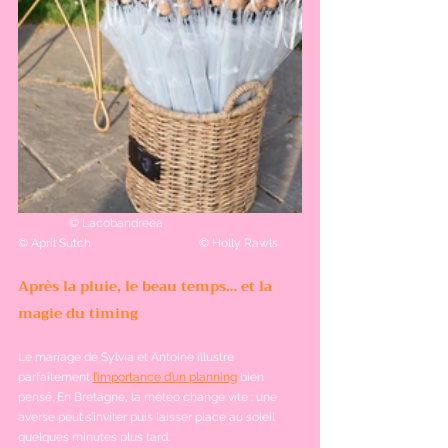
©
 Lacobandreea                                 
©
 April Sutch                                    
©
 Holly Rawls
Après la pluie, le beau temps… et la 
magie du timing
Le mariage de Sylvia et Antoine illustre 
parfaitement
l’importance d’un planning
bien 
pensé. En Bretagne, la météo change vite : une 
averse peut s’inviter puis laisser place au soleil 
quelques minutes plus tard.