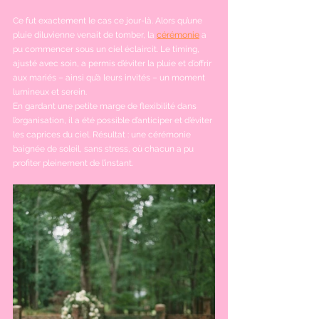
Ce fut exactement le cas ce jour-là. Alors qu’une 
pluie diluvienne venait de tomber, la 
cérémonie
 a 
pu commencer sous un ciel éclaircit. Le timing, 
ajusté avec soin, a permis d’éviter la pluie et d’offrir 
aux mariés – ainsi qu’à leurs invités – un moment 
lumineux et serein.
En gardant une petite marge de flexibilité dans 
l’organisation, il a été possible d’anticiper et d’éviter 
les caprices du ciel. Résultat : une cérémonie 
baignée de soleil, sans stress, où chacun a pu 
profiter pleinement de l’instant. 