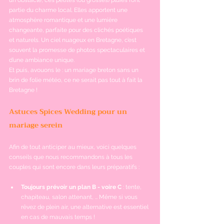
un obstacle, ces petites (ou grosses) pluies font 
partie du charme local. Elles apportent une 
atmosphère romantique et une lumière 
changeante, parfaite pour des clichés poétiques 
et naturels. Un ciel nuageux en Bretagne, c’est 
souvent la promesse de photos spectaculaires et 
d’une ambiance unique.
Et puis, avouons le : un mariage breton sans un 
brin de folie météo, ce ne serait pas tout à fait la 
Bretagne !
Astuces Spices Weddin
g pour un 
mariage serein 
Afin de tout anticiper au mieux, voici quelques 
conseils que nous recommandons à tous les 
couples qui sont encore dans leurs préparatifs :
Toujours prévoir un plan B - voire C
 : t
ente, 
chapiteau, salon attenant, … Même si vous 
rêvez de plein air, une alternative est essentiel 
en cas de mauvais temps !