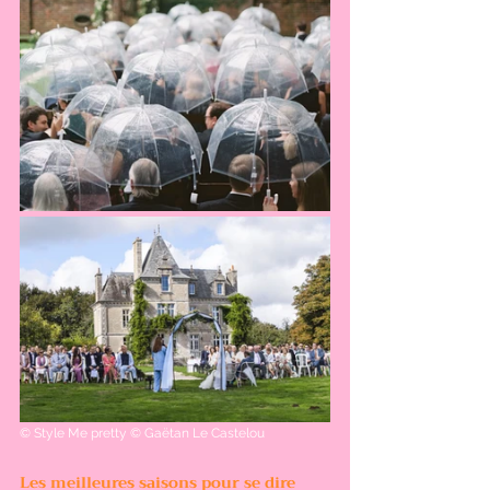
© 
Style Me pretty
©
 Gaëtan Le Castelou  
Les meilleures saisons pour se dire 