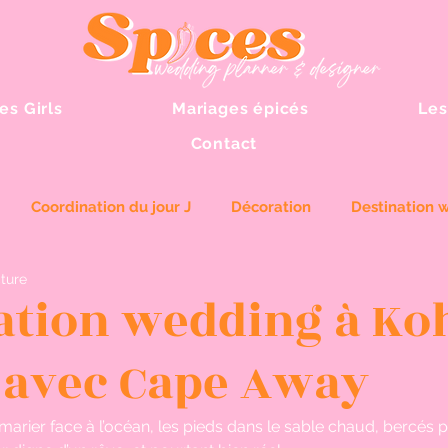
es Girls
Mariages épicés
Les
Contact
Coordination du jour J
Décoration
Destination 
cture
ation wedding à Ko
 avec Cape Away
rier face à l’océan, les pieds dans le sable chaud, bercés pa