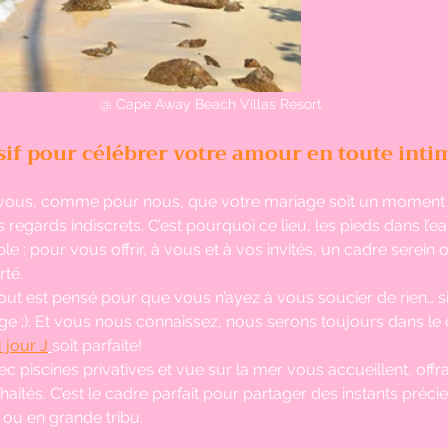
@ Cape Away Beach Villas Resort
if pour célébrer votre amour en toute inti
r vous, comme pour nous, que votre mariage soit un moment 
s regards indiscrets. C’est pourquoi ce lieu, les pieds dans l’ea
le : pour vous offrir, à vous et à vos invités, un cadre serein 
rté.
tout est pensé pour que vous n’ayez à vous soucier de rien… si 
ge ;). Et vous nous connaissez, nous serons toujours dans le
 jour J
soit parfaite!
vec piscines privatives et vue sur la mer vous accueillent, offr
uhaités. C’est le cadre parfait pour partager des instants préc
 ou en grande tribu.