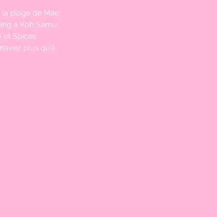
r la plage de Mae 
ding à Koh Samui 
 et Spices 
’avez plus qu’à 