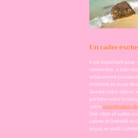
Un cadre exclus
Il est important pou
ressemble, à l’abri de
entièrement privatisab
moment en toute libe
Durant votre séjour, 
parfaire votre bronza
votre 
coordination du
Des villas et suites a
calme et l’intimité so
soyez en petit comité