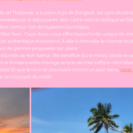
is en Thaïlande, à à peine 1h30 de Bangkok, est sans doute le 
romantiques et dépaysants. Son cadre naturel idyllique en fait 
rer l’amour, loin de l’agitation touristique.
e Mae Nam, Cape Away vous offre l’opportunité unique de viv
or authentique et préservé. Il allie à merveille le charme brut 
 haut de gamme proposées sur place.
aturelle de Koh Samui, l’île bénéficie d’une météo idéale en p
 la frontière entre mariage et lune de miel s’efface naturelle
déal! Et que le rêve se poursuive encore un peu! Alors, 
vous 
es: on s'occupe du reste!