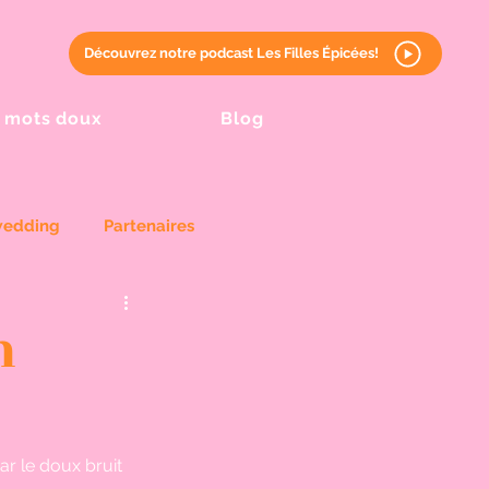
Découvrez notre podcast Les Filles Épicées!
 mots doux
Blog
wedding
Partenaires
h
r le doux bruit 