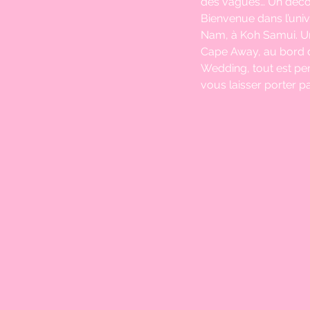
des vagues… Un décor 
Bienvenue dans l’univ
Nam, à Koh Samui. Un
Cape Away, au bord d
Wedding, tout est pe
vous laisser porter pa