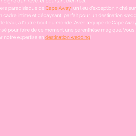
digne d’un rêve, et pourtant bien réel.
ers paradisiaque de 
Cape Away
, un lieu d’exception niché su
 cadre intime et dépaysant, parfait pour un destination wed
e l’eau, à l’autre bout du monde. Avec l’équipe de Cape Away
nsé pour faire de ce moment une parenthèse magique. Vous n
r notre expertise en 
destination wedding
! 