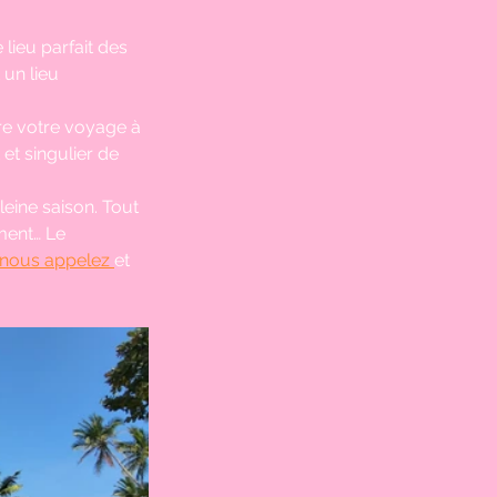
lieu parfait des 
un lieu 
re votre voyage à 
et singulier de 
leine saison. Tout 
ment… Le 
nous appelez 
et 