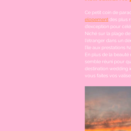
Ce petit coin de parad
elopement
 des plus 
d’exception pour céléb
Niché sur la plage d
l'étranger dans un déc
l’île aux prestations
En plus de la beauté n
semble réuni pour que
destination wedding i
vous faites vos valis