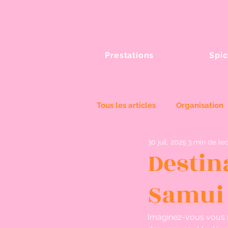
Prestations
Spic
Tous les articles
Organisation
30 juil. 2025
3 min de le
Spices Wedding
Destin
Samui
Imaginez-vous vous ma