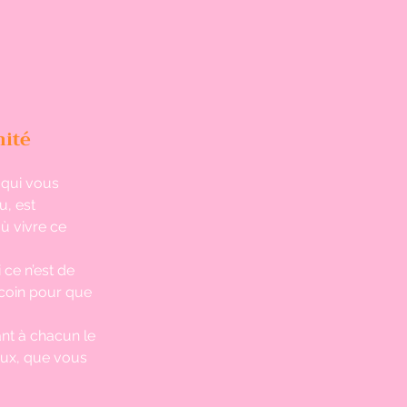
mité
qui vous 
u, est 
où vivre ce 
ce n’est de 
 coin pour que 
ant à chacun le 
ieux, que vous 