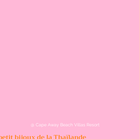
@ Cape Away Beach Villas Resort 
petit bijoux de la Thaïlande